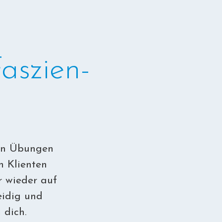
aszien-
ten Übungen
n Klienten
r wieder auf
eidig und
 dich.