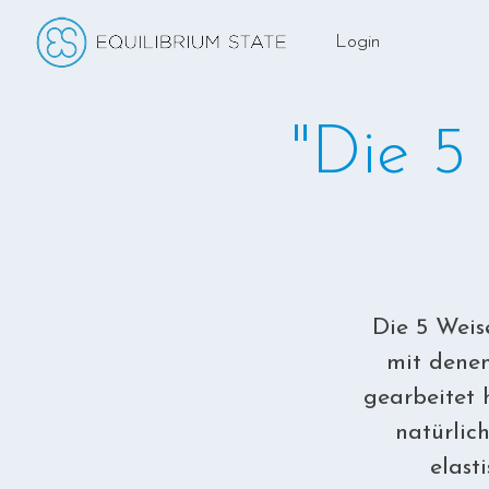
Login
"Die 5
Die 5 Weis
mit denen
gearbeitet 
natürlic
elast